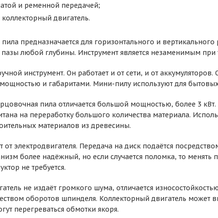
чатой и ременной передачей;
 коллекторный двигатель.
 пила предназначается для горизонтального и вертикального
пазы любой глубины. Инструмент является незаменимым при у
учной инструмент. Он работает и от сети, и от аккумуляторов
 мощностью и габаритами. Мини-пилу используют для бытовы
цовочная пила отличается большой мощностью, более 3 кВт.
итана на переработку большого количества материала. Испол
оительных материалов из древесины.
т от электродвигателя. Передача на диск подаётся посредство
анизм более надёжный, но если случается поломка, то менять
уктор не требуется.
атель не издаёт громкого шума, отличается износостойкость
ством оборотов шпинделя. Коллекторный двигатель может в
гут перегреваться обмотки якоря.