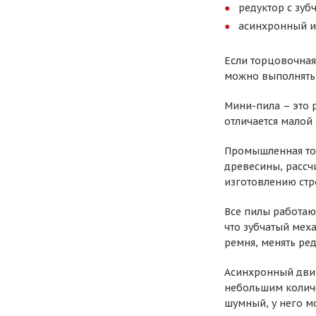
редуктор с зуб
асинхронный и
Если торцовочная
можно выполнять 
Мини-пила – это р
отличается малой
Промышленная тор
древесины, рассч
изготовлению стр
Все пилы работаю
что зубчатый мех
ремня, менять ред
Асинхронный двиг
небольшим количе
шумный, у него мо