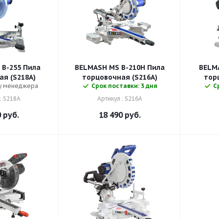
B-255 Пила
BELMASH MS B-210H Пила
BELMAS
я (S218A)
торцовочная (S216A)
тор
 у менеджера
Срок поставки: 3 дня
С
: S218A
Артикул : S216A
0
руб.
18 490
руб.