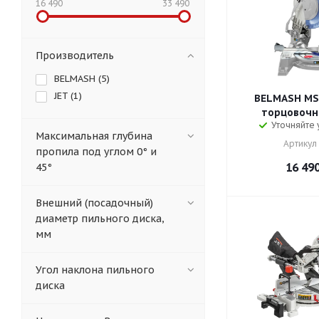
16 490
33 490
Производитель
BELMASH (
5
)
JET (
1
)
BELMASH MS 
торцовочна
Уточняйте
Максимальная глубина
Артикул 
пропила под углом 0° и
16 49
45°
Внешний (посадочный)
диаметр пильного диска,
мм
Угол наклона пильного
диска