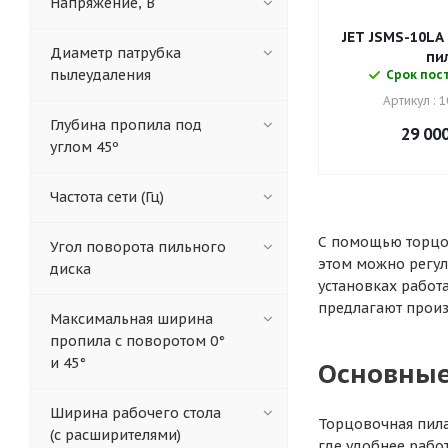
Напряжение, В
JET JSMS-10LA
Диаметр патрубка
пи
пылеудаления
Срок пост
Артикул : 
Глубина пропила под
29 00
углом 45º
Частота сети (Гц)
С помощью торцов
Угол поворота пильного
этом можно регул
диска
установках работ
предлагают произ
Максимальная ширина
пропила с поворотом 0°
и 45°
Основные
Ширина рабочего стола
Торцовочная пила
(с расширителями)
где удобнее рабо