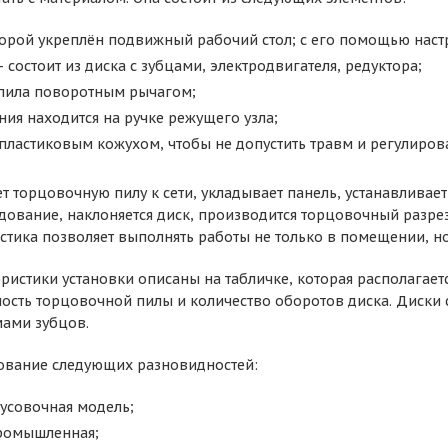
торой укреплён подвижный рабочий стол; с его помощью наст
 состоит из диска с зубцами, электродвигателя, редуктора;
пила поворотным рычагом;
ия находится на ручке режущего узла;
пластиковым кожухом, чтобы не допустить травм и регулиров
т торцовочную пилу к сети, укладывает панель, устанавливае
дование, наклоняется диск, производится торцовочный разрез
стика позволяет выполнять работы не только в помещении, но
ристики установки описаны на табличке, которая располагаетс
ость торцовочной пилы и количество оборотов диска. Диски 
ами зубцов.
ование следующих разновидностей:
 усовочная модель;
ромышленная;