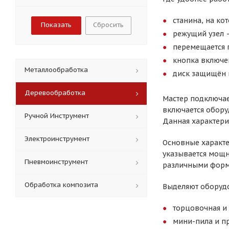
станина, на ко
Сбросить
режущий узел –
перемещается 
кнопка включен
Металлообработка
диск защищён 
Деревообработка
Мастер подключае
включается обору
Ручной Инструмент
Данная характери
Электроинструмент
Основные характе
указывается мощн
Пневмоинструмент
различными форм
Обработка композита
Выделяют оборуд
торцовочная и
мини-пила и п