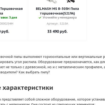
 Торцовочная
BELMASH MS B-305H Пила
ла
торцовочная(S219A)
авки: 3 дня
Уточняйте у менеджера
10000294M
Артикул : S219A
0
руб.
33 490
руб.
очной пилы выполняют горизонтальные или вертикальные ра
ировать угол распила. Оборудование предназначается, как дл
ают не только с древесиной, но и с металлическим профилем,
водители? Как выбрать пилу?
 характеристики
 представляет собой сложное оборудование, которое устанавл
тать с материалом. Она состоит из следующих элементов: