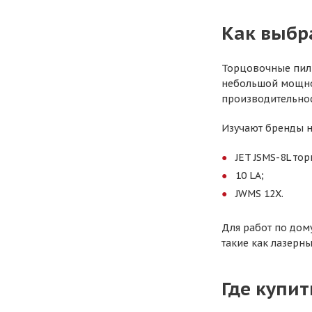
Как выбр
Торцовочные пилы
небольшой мощно
производительнос
Изучают бренды н
JET JSMS-8L то
10 LA;
JWMS 12X.
Для работ по дом
такие как лазерны
Где купит