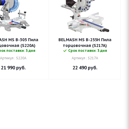
H MS B-305 Пила
BELMASH MS B-255H Пила
цовочная (S220A)
торцовочная (S217A)
рок поставки: 3 дня
Срок поставки: 3 дня
Артикул : S220A
Артикул : S217A
21 990
руб.
22 490
руб.